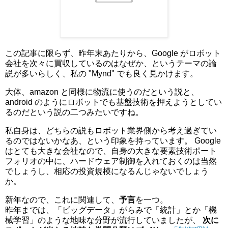
この記事に限らず、昨年末あたりから、Google がロボット
会社を次々に買収しているのはなぜか、というテーマの論
説が多いらしく、私の "Mynd" でも良く見かけます。
大体、amazon と同様に物流に使うのだという説と、
android のようにロボットでも基盤技術を押えようとしてい
るのだという説の二つみたいですね。
私自身は、どちらの説もロボット業界側から考え過ぎてい
るのではないかなあ、という印象を持っています。 Google
はとても大きな会社なので、自身の大きな要素技術ポート
フォリオの中に、ハードウェア制御を入れておくのは当然
でしょうし、相応の投資規模になるんじゃないでしょう
か。
新年なので、これに関連して、
予言
を一つ。
昨年までは、「ビッグデータ」がらみで「統計」とか「機
械学習」のような地味な分野が流行していましたが、
次に