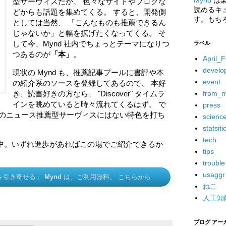
Mynd
は楽
型サーヴィスだが、 色々なサイトやブログな
読めるキ
どからも話題を集めてくる。 すると、開発側
す。もち
としては当然、 「こんなものも推薦できるん
じゃないか」と幅を拡げたくなってくる。 そ
して今、Mynd 社内でちょっとテーマになりつ
ラベル
つあるのが
「本」
。
April_F
develo
現状の Mynd も、推薦記事プールに書評や本
event
の紹介系のソースを登録してあるので、 本好
from_
き、読書好きの方なら、 "Discover" タイムラ
インを眺めていると時々流れてくるはず。 で
press
他のニュース推薦型サーヴィスにはない特色を打ち
scienc
statsiti
tech
中。いずれ進歩があればこの場でご紹介できるか
tips
trouble
usaggr
を引き寄せる」
Mynd
は、ご利用無料。 こちらから
ねこ
人工知
ブログ アー