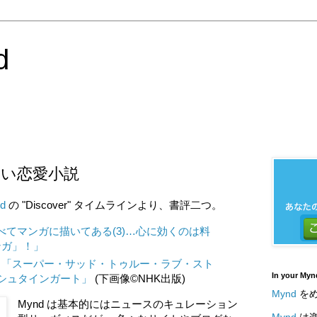
d
い恋愛小説
d
の "Discover" タイムラインより、書評二つ。
べてマンガに描いてある(3)…心に効くのは料
ンガ」！」
、
「スーパー・サッド・トゥルー・ラブ・スト
In your Myn
・シュタインガート」
(下画像©NHK出版)
Mynd
をめ
Mynd は基本的にはニュースのキュレーション