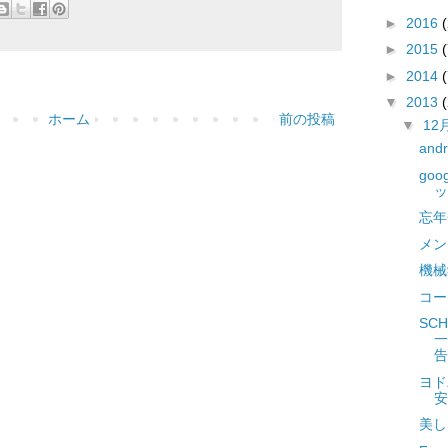
►
2016
(
►
2015
(
►
2014
▼
2013
ホーム
前の投稿
▼
12
an
go
ッ
忘年
メン
機械
コー
SC
一
告
ヨド
安
美し