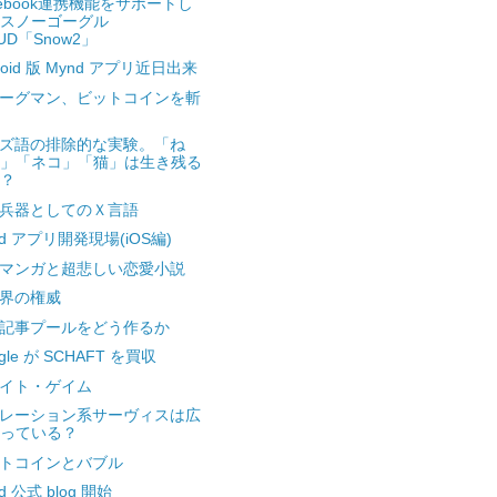
cebook連携機能をサポートし
スノーゴーグル
UD「Snow2」
roid 版 Mynd アプリ近日出来
ーグマン、ビットコインを斬
ズ語の排除的な実験。「ね
」「ネコ」「猫」は生き残る
？
兵器としてのＸ言語
nd アプリ開発現場(iOS編)
マンガと超悲しい恋愛小説
界の権威
記事プールをどう作るか
gle が SCHAFT を買収
イト・ゲイム
レーション系サーヴィスは広
っている？
トコインとバブル
d 公式 blog 開始