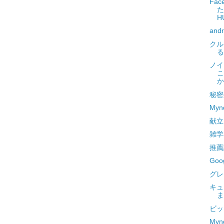
Fa
た
H
and
クル
る
ノイ
こ
か
秘密
My
献立
雑学
推薦
Goo
グレ
キュ
ま
ビッ
Myn