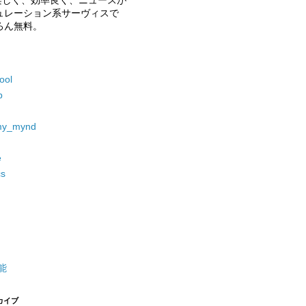
しく、効率良く、ニュースが
ュレーション系サーヴィスで
ろん無料。
ool
p
my_mynd
e
cs
能
カイブ