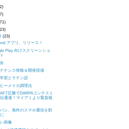
2)
7)
(71)
(23)
月
(23)
droid アプリ、リリース！
ogle Play 向けスクリーンショ
ト
会
テナンス情報＆開発現場
学習とラテン語
ヒーメイカ調理法
HAFT圧勝でDARPAコンテスト
位通過！マイアミより緊急報
バシ、海外のスマホ通信を割
に
い画像