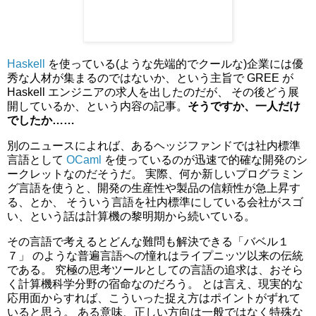
Haskell
を使っている(ような先端的でクールな)企業には優
秀な人材が集まるのではないか、という主旨で GREE が
Haskell エンジニアの求人を出したのだが、 その後どう展
開しているか、という内容の記事。
そうですか、一人だけ
でしたか……
別のニュースによれば、あるヘッジファンドでは社内標準
言語として
OCaml
を使っているのが迅速で的確な開発のシ
ークレットなのだそうだ。 実際、何か新しいプログラミン
グ言語を使うと、開発の生産性や製品の信頼性が急上昇す
る、とか、 そういう言語を社内標準にしている会社がスゴ
い、という話は計算機の黎明期から続いている。
その言語で考えるとどんな難問も解決できる「バベル１
７」 のような普遍言語への憧れはライプニッツ以来の伝統
である。 究極の思考ツールとしての言語の追求は、おそら
く計算機科学分野の宿命なのだろう。 とは言え、現実的な
応用面からすれば、こういった捉え方はポイントがずれて
いると思う。 ある意味、正しい方向は一般ではなく特殊な