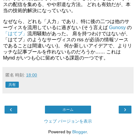
スの配信を集める、やや邪道な方法。 どれも有効だが、本
当の技術的解決になっていない。
なぜなら、どれも「人力」であり、特に後の二つは他のサ
ーヴィスを流用しているに過ぎない (そう言えば
Gunosy
の
「はてブ」
流用騒動があった。 肩を持つわけではないが、
「はてブ」のようなサーヴィスの rss が必須の情報ソース
であることは間違いない)。 何か新しいアイデアで、よりリ
ッチな記事プールを作れないものだろうか…… これは
Mynd がいつも心に留めている課題の一つです。
匿名
時刻:
18:00
共有
‹
›
ホーム
ウェブ バージョンを表示
Powered by
Blogger
.